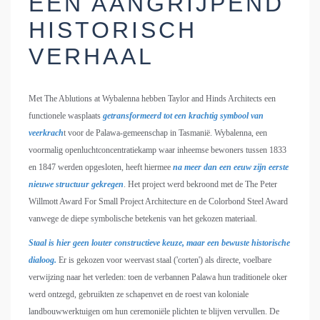
EEN AANGRIJPEND
HISTORISCH
VERHAAL
Met The Ablutions at Wybalenna hebben Taylor and Hinds Architects een
functionele wasplaats
getransformeerd tot een krachtig symbool van
veerkrach
t voor de Palawa-gemeenschap in Tasmanië. Wybalenna, een
voormalig openluchtconcentratiekamp waar inheemse bewoners tussen 1833
en 1847 werden opgesloten, heeft hiermee
na meer dan een eeuw zijn eerste
nieuwe structuur gekregen
. Het project werd bekroond met de The Peter
Willmott Award For Small Project Architecture en de Colorbond Steel Award
vanwege de diepe symbolische betekenis van het gekozen materiaal.
Staal is hier geen louter constructieve keuze, maar een bewuste historische
dialoog.
Er is gekozen voor weervast staal ('corten') als directe, voelbare
verwijzing naar het verleden: toen de verbannen Palawa hun traditionele oker
werd ontzegd, gebruikten ze schapenvet en de roest van koloniale
landbouwwerktuigen om hun ceremoniële plichten te blijven vervullen. De