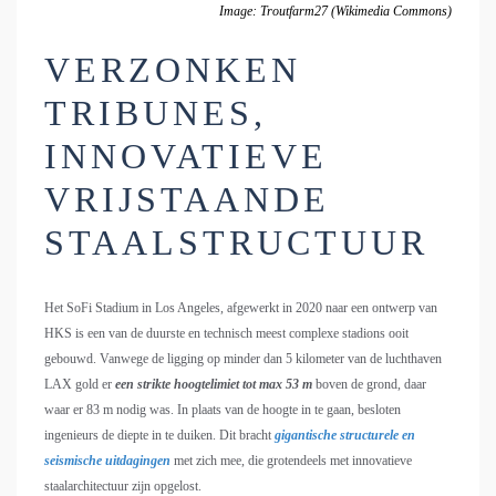
Image: Troutfarm27 (Wikimedia Commons)
VERZONKEN
TRIBUNES,
INNOVATIEVE
VRIJSTAANDE
STAALSTRUCTUUR
Het SoFi Stadium in Los Angeles, afgewerkt in 2020 naar een ontwerp van
HKS is een van de duurste en technisch meest complexe stadions ooit
gebouwd. Vanwege de ligging op minder dan 5 kilometer van de luchthaven
LAX gold er
een strikte hoogtelimiet tot max 53 m
boven de grond, daar
waar er 83 m nodig was. In plaats van de hoogte in te gaan, besloten
ingenieurs de diepte in te duiken. Dit bracht
gigantische structurele en
seismische uitdagingen
met zich mee, die grotendeels met innovatieve
staalarchitectuur zijn opgelost.