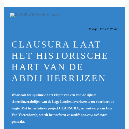
Image: Jan De Wilde
CLAUSURA LAAT
HET HISTORISCHE
HART VAN DE
ABDIJ HERRIJZEN
Waar ooit het spirituele hart klopte van een van de rijkste
cisterciënzerabdijen van de Lage Landen, overheerste tot voor kort de
leegte. Met het artistieke project CLAUSURA, een ontwerp van Gijs
Van Vaerenbergh, wordt het
verloren ensemble opnieuw zichtbaar
gemaakt.