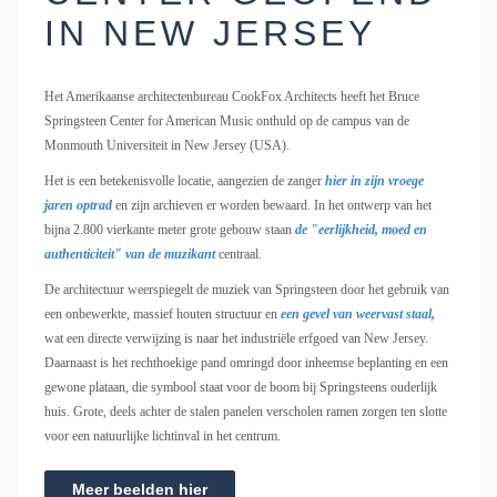
IN NEW JERSEY
Het Amerikaanse architectenbureau CookFox Architects heeft het Bruce
Springsteen Center for American Music onthuld op de campus van de
Monmouth Universiteit in New Jersey (USA).
Het is een betekenisvolle locatie, aangezien de zanger
hier in zijn vroege
jaren optrad
en zijn archieven er worden bewaard. In het ontwerp van het
bijna 2.800 vierkante meter grote gebouw staan
de "eerlijkheid, moed en
authenticiteit" van de muzikant
centraal.
De architectuur weerspiegelt de muziek van Springsteen door het gebruik van
een onbewerkte, massief houten structuur en
een gevel van weervast staal,
wat een directe verwijzing is naar het industriële erfgoed van New Jersey.
Daarnaast is het rechthoekige pand omringd door inheemse beplanting en een
gewone plataan, die symbool staat voor de boom bij Springsteens ouderlijk
huis. Grote, deels achter de stalen panelen verscholen ramen zorgen ten slotte
voor een natuurlijke lichtinval in het centrum.
Meer beelden hier