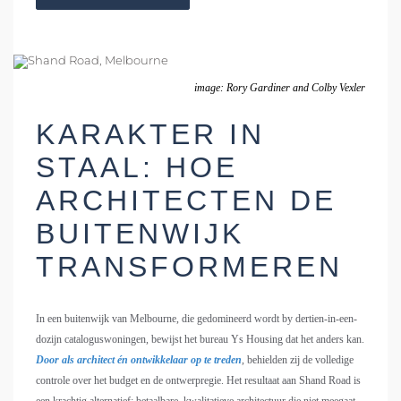
image: Rory Gardiner and Colby Vexler
KARAKTER IN
STAAL: HOE
ARCHITECTEN DE
BUITENWIJK
TRANSFORMEREN
In een buitenwijk van Melbourne, die gedomineerd wordt by dertien-in-een-
dozijn cataloguswoningen, bewijst het bureau Ys Housing dat het anders kan.
Door als architect én ontwikkelaar op te treden
, behielden zij de volledige
controle over het budget en de ontwerpregie. Het resultaat aan Shand Road is