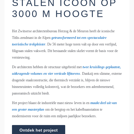
STALEN ICOON OP
3000 M HOOGTE
Het Zwitserse architectenbureau Herzog & de Meuron heeft de iconische
Titlis-zendmast in de Alpen
getransformeerd tot een spectaculaire
toeristische trekpleister
. De 56 meter hoge toren valt op door een verfijnd,
filigraan stalen vakwerk. Dit bestaande stalen skelet vormt de basis voor de
vernieuwing.
De architecten hebben de structuur uitgebreid met
twee kruislings geplaatste,
uitkragende volumes en vier verticale lifttorens
. Dankzij een slimme, externe
dragende staalconstructie, die thermisch verzinkt is, blijven de nieuwe
binnenruimtes volledig kolomvrij, wat de bezoekers een adembenemend,
panoramisch uitzicht biedt.
Het project blaast de industriële mast nieuw leven in en
maakt deel uit van
een groter masterplan
om de bergtop en het kabelbaanstation te
moderniseren voor de ruim een miljoen jaarlijkse bezoekers.
Ontdek het project