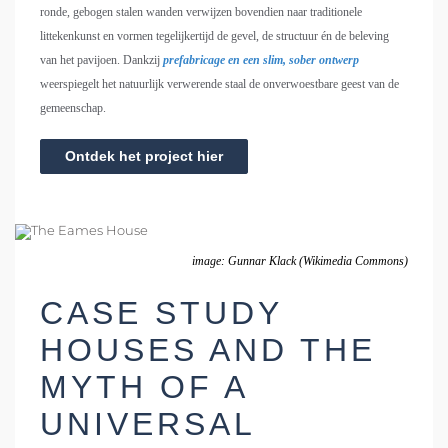
ronde, gebogen stalen wanden verwijzen bovendien naar traditionele
littekenkunst en vormen tegelijkertijd de gevel, de structuur én de beleving
van het pavijoen. Dankzij
prefabricage en een slim, sober ontwerp
weerspiegelt het natuurlijk verwerende staal de onverwoestbare geest van de
gemeenschap.
Ontdek het project hier
image: Gunnar Klack (Wikimedia Commons)
CASE STUDY
HOUSES AND THE
MYTH OF A
UNIVERSAL