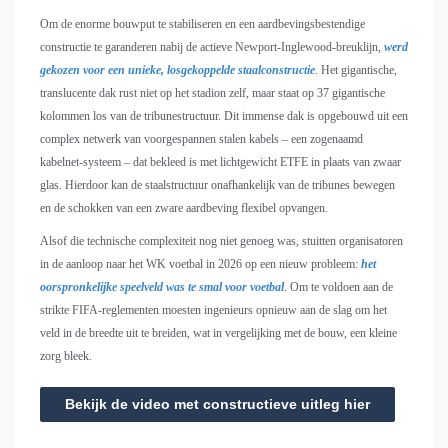
Om de enorme bouwput te stabiliseren en een aardbevingsbestendige
constructie te garanderen nabij de actieve Newport-Inglewood-breuklijn,
werd
gekozen voor een unieke, losgekoppelde staalconstructie
. Het gigantische,
translucente dak rust niet op het stadion zelf, maar staat op 37 gigantische
kolommen los van de tribunestructuur. Dit immense dak is opgebouwd uit een
complex netwerk van voorgespannen stalen kabels – een zogenaamd
kabelnet-systeem – dat bekleed is met lichtgewicht ETFE in plaats van zwaar
glas. Hierdoor kan de staalstructuur onafhankelijk van de tribunes bewegen
en de schokken van een zware aardbeving flexibel opvangen.
Alsof die technische complexiteit nog niet genoeg was, stuitten organisatoren
in de aanloop naar het WK voetbal in 2026 op een nieuw probleem:
het
oorspronkelijke speelveld was te smal voor voetbal
. Om te voldoen aan de
strikte FIFA-reglementen moesten ingenieurs opnieuw aan de slag om het
veld in de breedte uit te breiden, wat in vergelijking met de bouw, een kleine
zorg bleek.
Bekijk de video met constructieve uitleg hier