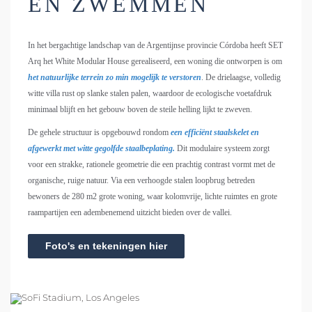
EN ZWEMMEN
In het bergachtige landschap van de Argentijnse provincie Córdoba heeft SET
Arq het White Modular House gerealiseerd, een woning die ontworpen is om
het natuurlijke terrein zo min mogelijk te verstoren
. De drielaagse, volledig
witte villa rust op slanke stalen palen, waardoor de ecologische voetafdruk
minimaal blijft en het gebouw boven de steile helling lijkt te zweven.
De gehele structuur is opgebouwd rondom
een efficiënt staalskelet en
afgewerkt met witte gegolfde staalbeplating.
Dit modulaire systeem zorgt
voor een strakke, rationele geometrie die een prachtig contrast vormt met de
organische, ruige natuur. Via een verhoogde stalen loopbrug betreden
bewoners de 280 m2 grote woning, waar kolomvrije, lichte ruimtes en grote
raampartijen een adembenemend uitzicht bieden over de vallei.
Foto's en tekeningen hier