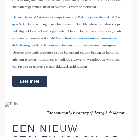
een krachtig alternatief: betaalbare, kwalitatieve architectuur die niet meegaat
met vluchtige trends, maar ontworpen is voor de toekomst.
De visuele identiteit van het project wordt volledig bepaald door de stalen
gevels
. De twee woningen met houtbouw en karakteristieke puntdaken zijn
volledig bekleed met stalen golfplaten. Door te kiezen voor dit directe, kant-
en-klare bouwmateriaal en
dit te combineren met een uiterst minutieuze
detaillering
, heeft het bureau een stoer en industrieel statement neergezet.
Deze eerlijke materiaalkeuze aan de buitenkant zet ook binnen de toon: het
interieur is sober, functioneel en tijdloos afgewerkt, waardoor de woningen
een rustige en universele aantrekkingskracht krijgen.
Lees meer
The photography is courtesy of Herzog & de Meuron
EEN NIEUW