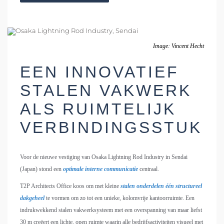
Image: Vincent Hecht
EEN INNOVATIEF
STALEN VAKWERK
ALS RUIMTELIJK
VERBINDINGSSTUK
Voor de nieuwe vestiging van Osaka Lightning Rod Industry in Sendai
(Japan) stond een
optimale interne communicatie
centraal.
T2P Architects Office koos om met kleine
stalen onderdelen één structureel
dakgeheel
te vormen om zo tot een unieke, kolomvrije kantoorruimte. Een
indrukwekkend stalen vakwerksysteem met een overspanning van maar liefst
30 m creëert een lichte, open ruimte waarin alle bedrijfsactiviteiten visueel met