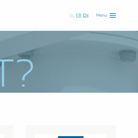
NL
FR
EN
Menu
T?