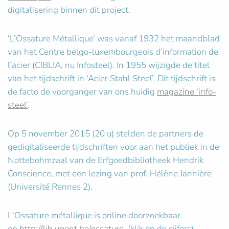
digitalisering binnen dit project.
‘L’Ossature Métallique’ was vanaf 1932 het maandblad
van het Centre belgo-luxembourgeois d’information de
l’acier (CIBLIA, nu Infosteel). In 1955 wijzigde de titel
van het tijdschrift in ‘Acier Stahl Steel’. Dit tijdschrift is
de facto de voorganger van ons huidig
magazine ‘info-
steel’
.
Op 5 november 2015 (20 u) stelden de partners de
gedigitaliseerde tijdschriften voor aan het publiek in de
Nottebohmzaal van de Erfgoedbibliotheek Hendrik
Conscience, met een lezing van prof. Hélène Jannière
(Université Rennes 2).
L'Ossature métallique is online doorzoekbaar
op
http://lib.ugent.be/ossature
. (klik op de cijfers)