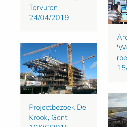
Tervuren -
24/04/2019
Ar
'W
roe
15
Projectbezoek De
Krook, Gent -