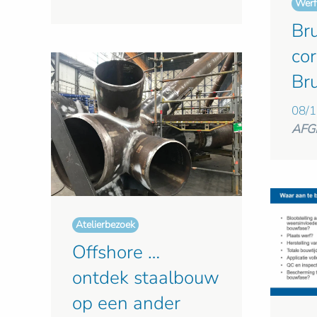
Werf
Br
cor
Br
08/1
AFG
Atelierbezoek
Offshore …
ontdek staalbouw
op een ander