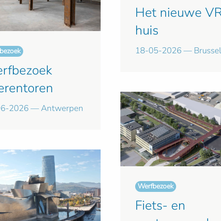
Het nieuwe V
huis
18-05-2026 — Brusse
bezoek
rfbezoek
erentoren
06-2026 — Antwerpen
Werfbezoek
Fiets- en