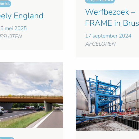
ereis
Werfbezoek –
eely England
FRAME in Brus
5 mei 2025
17 september 2024
ESLOTEN
AFGELOPEN