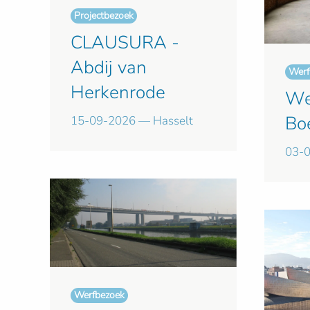
Projectbezoek
CLAUSURA -
Abdij van
Werf
Herkenrode
We
Bo
15-09-2026 — Hasselt
03-
Werfbezoek