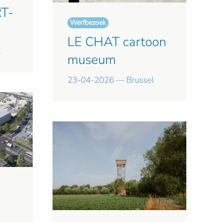
RT-
Werfbezoek
LE CHAT cartoon
l
museum
23-04-2026 — Brussel