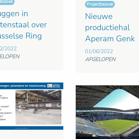
bezoek
Projectbezoek
uggen in
Nieuwe
tenstaal over
productiehal
usselse Ring
Aperam Genk
2/2022
01/06/2022
ELOPEN
AFGELOPEN