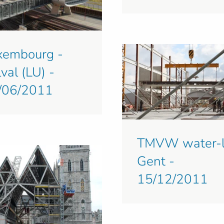
xembourg -
val (LU) -
/06/2011
TMVW water-l
Gent -
15/12/2011