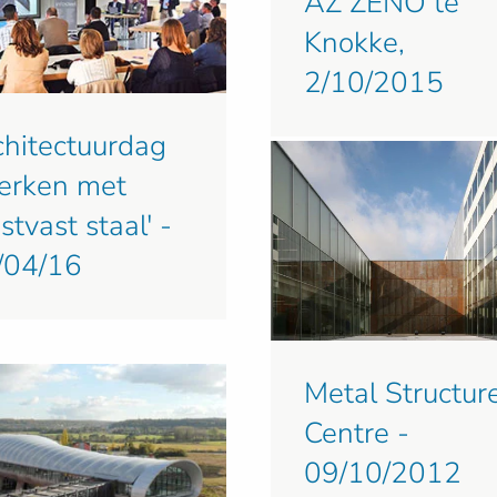
AZ ZENO te
Knokke,
2/10/2015
chitectuurdag
erken met
stvast staal' -
/04/16
Metal Structur
Centre -
09/10/2012