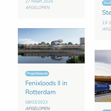
27 maart 2025
Studi
AFGELOPEN
St
13-1
AFG
Projectbezoek
Fenixloods II in
Rotterdam
08/03/2023
AFGELOPEN