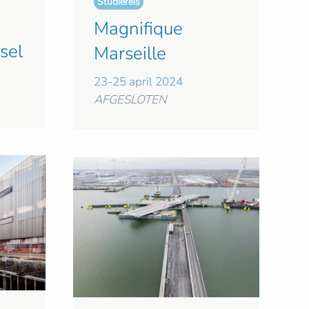
Studiereis
Magnifique
sel
Marseille
23-25 april 2024
AFGESLOTEN