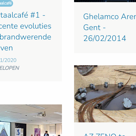
aalcafé
taalcafé #1 -
Ghelamco Are
cente evoluties
Gent -
j brandwerende
26/02/2014
rven
1/2020
ELOPEN