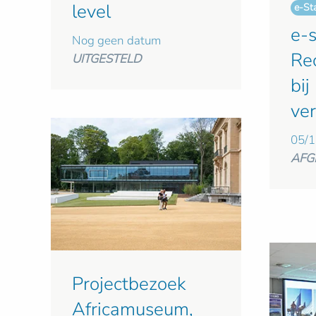
level
e-St
e-s
Nog geen datum
Re
UITGESTELD
bi
ve
05/1
AFG
Projectbezoek
Africamuseum,