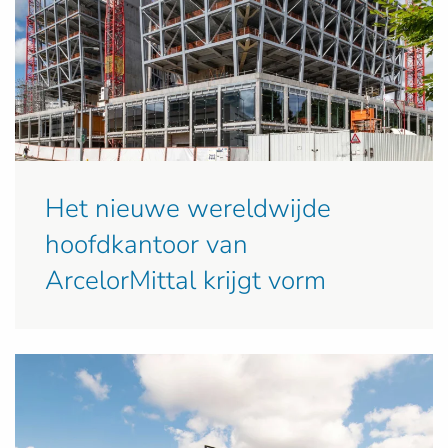
Het nieuwe wereldwijde
hoofdkantoor van
ArcelorMittal krijgt vorm