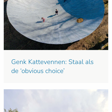
Genk Kattevennen: Staal als
de ‘obvious choice’