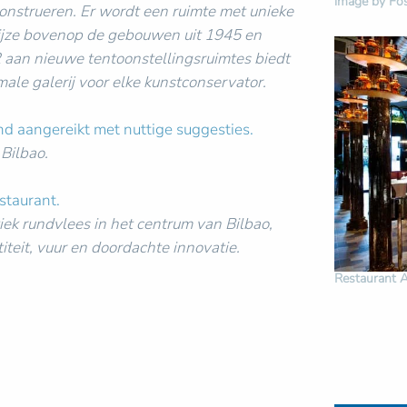
image by Fos
construeren. Er wordt een ruimte met unieke
ijze bovenop de gebouwen uit 1945 en
aan nieuwe tentoonstellingsruimtes biedt
ale galerij voor elke kunstconservator.
ond aangereikt met nuttige suggesties.
Bilbao.
staurant.
iek rundvlees in het centrum van Bilbao,
iteit, vuur en doordachte innovatie.
Restaurant 