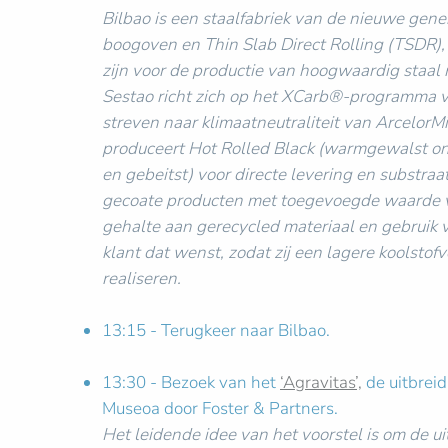
Bilbao is een staalfabriek van de nieuwe gene
boogoven en Thin Slab Direct Rolling (TSDR), m
zijn voor de productie van hoogwaardig staal 
Sestao richt zich op het XCarb®-programma van
streven naar klimaatneutraliteit van ArcelorMi
produceert Hot Rolled Black (warmgewalst o
en gebeitst) voor directe levering en substra
gecoate producten met toegevoegde waarde vi
gehalte aan gerecycled materiaal en gebruik 
klant dat wenst, zodat zij een lagere koolsto
realiseren.
13:15 - Terugkeer naar Bilbao.
13:30 - Bezoek van het
‘Agravitas’,
de uitbreid
Museoa door Foster & Partners.
Het leidende idee van het voorstel is om de u