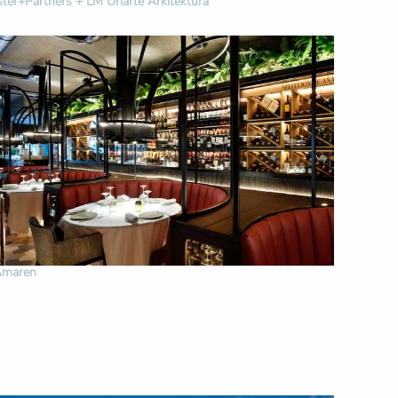
ter+Partners + LM Uriarte Arkitektura
Amaren