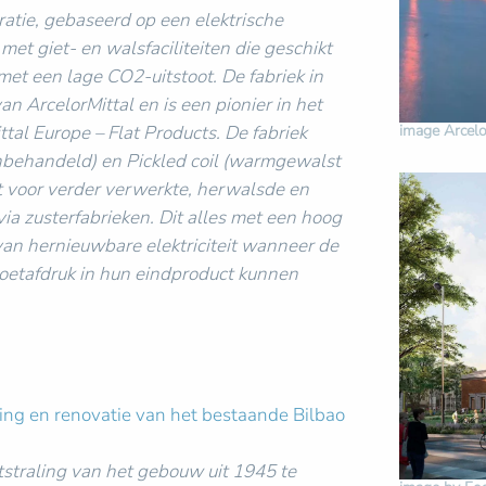
ratie, gebaseerd op een elektrische
et giet- en walsfaciliteiten die geschikt
met een lage CO2-uitstoot. De fabriek in
 ArcelorMittal en is een pionier in het
ttal Europe – Flat Products. De fabriek
image Arcelo
nbehandeld) en Pickled coil (warmgewalst
at voor verder verwerkte, herwalsde en
a zusterfabrieken. Dit alles met een hoog
van hernieuwbare elektriciteit wanneer de
fvoetafdruk in hun eindproduct kunnen
ing en renovatie van het bestaande Bilbao
itstraling van het gebouw uit 1945 te