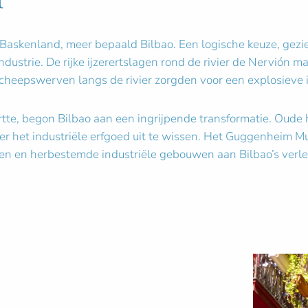
l
t Baskenland, meer bepaald Bilbao. Een logische keuze, gezi
ustrie. De rijke ijzerertslagen rond de rivier de Nervión ma
cheepswerven langs de rivier zorgden voor een explosieve in
ortte, begon Bilbao aan een ingrijpende transformatie. Oud
onder het industriële erfgoed uit te wissen. Het Guggenhei
ren en herbestemde industriële gebouwen aan Bilbao’s verle