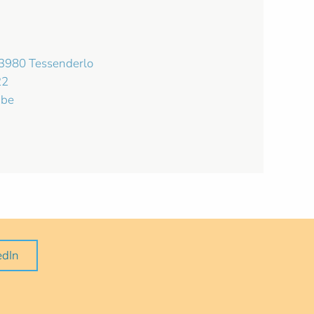
-3980 Tessenderlo
22
.be
edIn