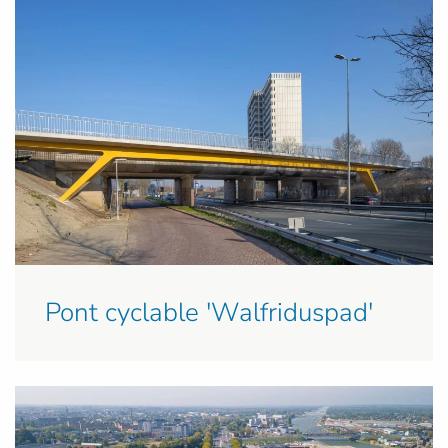
Pont cyclable 'Walfriduspad'