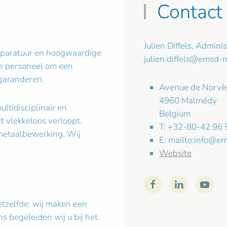
Contact
Julien Diffels, Admini
apparatuur en hoogwaardige
julien.diffels@emsd-
e personeel om een
 garanderen.
Avenue de Norvè
4960 Malmédy
ltidisciplinair en
Belgium
t vlekkeloos verloopt.
T: +32-80-42 96 
n metaalbewerking. Wij
E: mailto:
info@em
Website
hetzelfde: wij maken een
 begeleiden wij u bij het