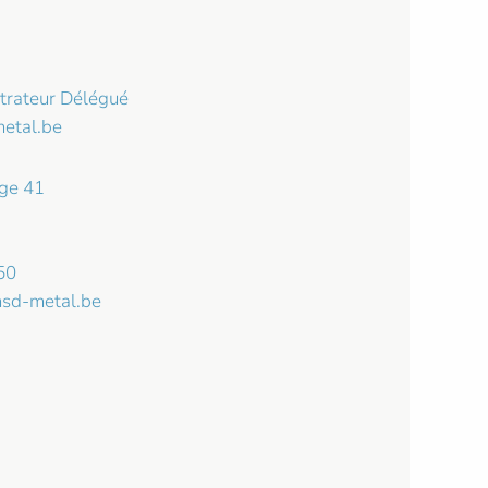
strateur Délégué
metal.be
ge 41
50
sd-metal.be