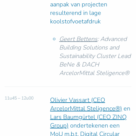
aanpak van projecten
resulterend in lage
koolstofvoetafdruk
Geert Bettens
: Advanced
Building Solutions and
Sustainability Cluster Lead
BeNe & DACH
ArcelorMittal Steligence®
11u45 – 12u00
Olivier Vassart (CEO
ArcelorMittal Steligence®)
en
Lars Baumgürtel (CEO ZINQ
Group)
ondertekenen een
MoU m.b.t. Digital Circular