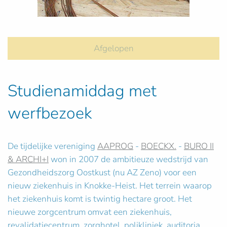
Afgelopen
Studienamiddag met
werfbezoek
De tijdelijke vereniging
AAPROG
-
BOECKX.
-
BURO II
& ARCHI+I
won in 2007 de ambitieuze wedstrijd van
Gezondheidszorg Oostkust (nu AZ Zeno) voor een
nieuw ziekenhuis in Knokke-Heist. Het terrein waarop
het ziekenhuis komt is twintig hectare groot. Het
nieuwe zorgcentrum omvat een ziekenhuis,
revalidatiecentrum, zorghotel, polikliniek, auditoria,