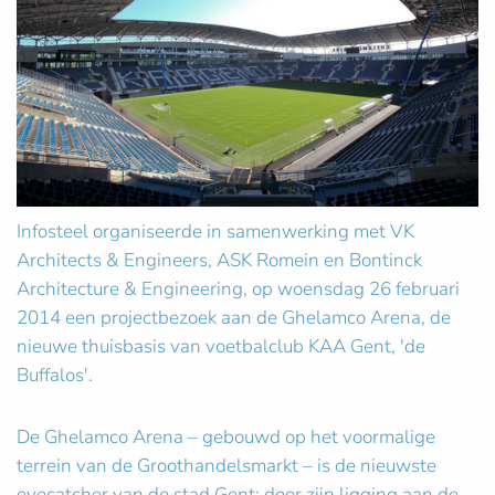
Infosteel organiseerde in samenwerking met VK
Architects & Engineers, ASK Romein en Bontinck
Architecture & Engineering, op woensdag 26 februari
2014 een projectbezoek aan de Ghelamco Arena, de
nieuwe thuisbasis van voetbalclub KAA Gent, 'de
Buffalos'.
De Ghelamco Arena – gebouwd op het voormalige
terrein van de Groothandelsmarkt – is de nieuwste
eyecatcher van de stad Gent: door zijn ligging aan de