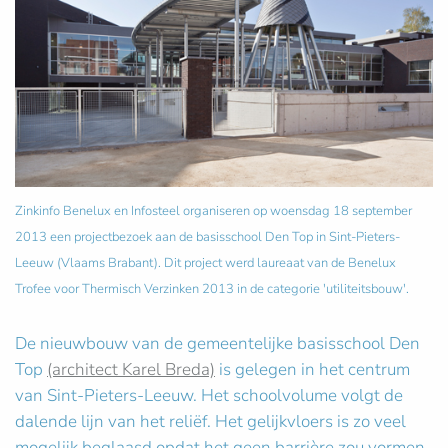
Zinkinfo Benelux en Infosteel organiseren op woensdag 18 september
2013 een projectbezoek aan de basisschool Den Top in Sint-Pieters-
Leeuw (Vlaams Brabant). Dit project werd laureaat van de Benelux
Trofee voor Thermisch Verzinken 2013 in de categorie 'utiliteitsbouw'.
De nieuwbouw van de gemeentelijke basisschool Den
Top
(architect Karel Breda)
is gelegen in het centrum
van Sint-Pieters-Leeuw. Het schoolvolume volgt de
dalende lijn van het reliëf. Het gelijkvloers is zo veel
mogelijk beglaasd opdat het geen barrière zou vormen