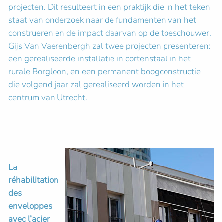
projecten. Dit resulteert in een praktijk die in het teken
staat van onderzoek naar de fundamenten van het
construeren en de impact daarvan op de toeschouwer.
Gijs Van Vaerenbergh zal twee projecten presenteren:
een gerealiseerde installatie in cortenstaal in het
rurale Borgloon, en een permanent boogconstructie
die volgend jaar zal gerealiseerd worden in het
centrum van Utrecht.
La
réhabilitation
des
enveloppes
avec l’acier