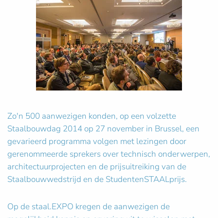
Zo'n 500 aanwezigen konden, op een volzette
Staalbouwdag 2014 op 27 november in Brussel, een
gevarieerd programma volgen met lezingen door
gerenommeerde sprekers over technisch onderwerpen,
architectuurprojecten en de prijsuitreiking van de
Staalbouwwedstrijd en de StudentenSTAALprijs.
Op de staal.EXPO kregen de aanwezigen de