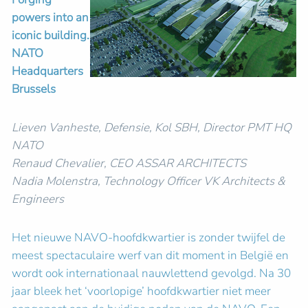
powers into an
iconic building.
NATO
Headquarters
Brussels
Lieven Vanheste, Defensie, Kol SBH, Director PMT HQ
NATO
Renaud Chevalier, CEO ASSAR ARCHITECTS
Nadia Molenstra, Technology Officer VK Architects &
Engineers
Het nieuwe NAVO-hoofdkwartier is zonder twijfel de
meest spectaculaire werf van dit moment in België en
wordt ook internationaal nauwlettend gevolgd. Na 30
jaar bleek het ‘voorlopige’ hoofdkwartier niet meer