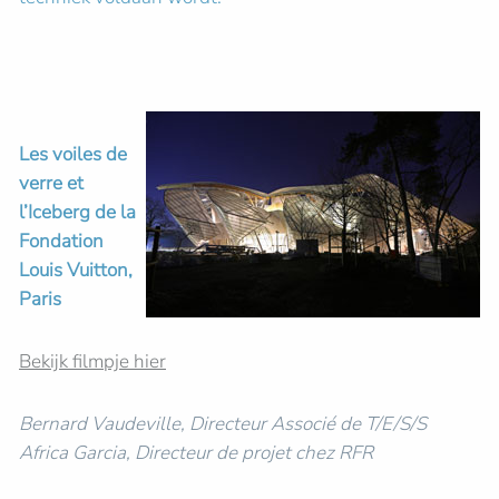
Les voiles de
verre et
l’Iceberg de la
Fondation
Louis Vuitton,
Paris
Bekijk filmpje hier
Bernard Vaudeville, Directeur Associé de T/E/S/S
Africa Garcia, Directeur de projet chez RFR