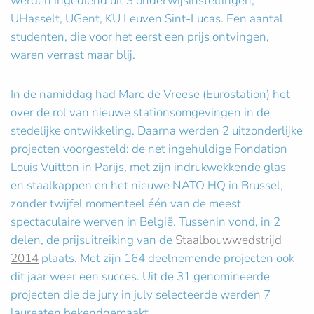
werden ingediend uit 3 onderwijsinstellingen,
UHasselt, UGent, KU Leuven Sint-Lucas. Een aantal
studenten, die voor het eerst een prijs ontvingen,
waren verrast maar blij.
In de namiddag had Marc de Vreese (Eurostation) het
over de rol van nieuwe stationsomgevingen in de
stedelijke ontwikkeling. Daarna werden 2 uitzonderlijke
projecten voorgesteld: de net ingehuldige Fondation
Louis Vuitton in Parijs, met zijn indrukwekkende glas-
en staalkappen en het nieuwe NATO HQ in Brussel,
zonder twijfel momenteel één van de meest
spectaculaire werven in België. Tussenin vond, in 2
delen, de prijsuitreiking van de
Staalbouwwedstrijd
2014
plaats. Met zijn 164 deelnemende projecten ook
dit jaar weer een succes. Uit de 31 genomineerde
projecten die de jury in july selecteerde werden 7
laureaten bekendgemaakt.