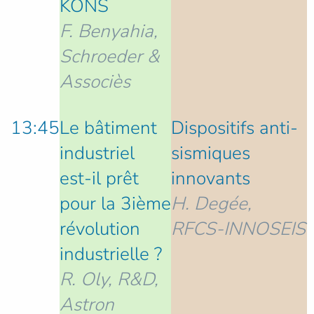
KONS
F. Benyahia,
Schroeder &
Associès
13:45
Le bâtiment
Dispositifs anti-
industriel
sismiques
est-il prêt
innovants
pour la 3ième
H. Degée,
révolution
RFCS-INNOSEIS
industrielle ?
R. Oly, R&D,
Astron