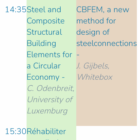
14:35
Steel and
CBFEM, a new
Composite
method for
Structural
design of
Building
steelconnections
Elements for
-
a Circular
J. Gijbels,
Economy -
Whitebox
C. Odenbreit,
University of
Luxemburg
15:30
Réhabiliter