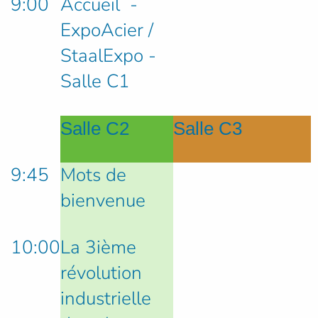
9:00
Accueil -
ExpoAcier /
StaalExpo -
Salle C1
Salle C2
Salle C3
9:45
Mots de
bienvenue
10:00
La 3ième
révolution
industrielle