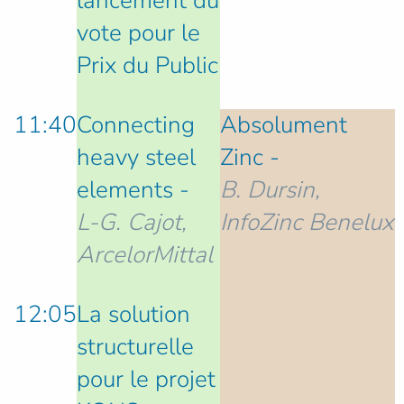
lancement du
vote pour le
Prix du Public
11:40
Connecting
Absolument
heavy steel
Zinc -
elements -
B. Dursin,
L-G. Cajot,
InfoZinc Benelux
ArcelorMittal
12:05
La solution
structurelle
pour le projet