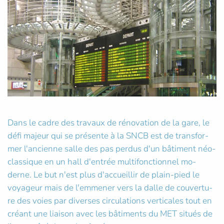
Dans le cadre des travaux de rénovation de la gare, le
défi majeur qui se présente à la SNCB est de transfor-
mer l'ancienne salle des pas perdus d'un bâtiment néo-
classique en un hall d'entrée multifonctionnel mo-
derne. Le but n'est plus d'accueillir de plain-pied le
voyageur mais de l'emmener vers la dalle de couvertu-
re des voies par diverses circulations verticales tout en
créant une liaison avec les bâtiments du MET situés de