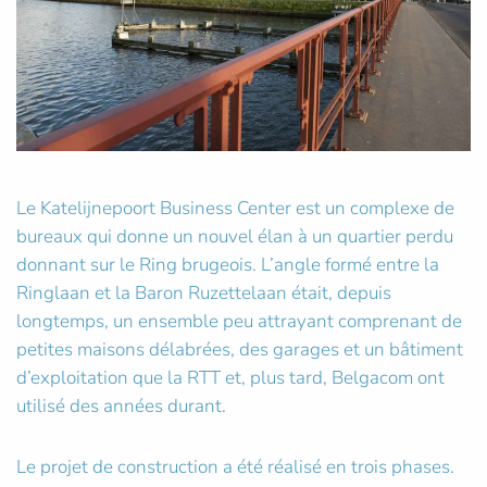
Le Katelijnepoort Business Center est un complexe de
bureaux qui donne un nouvel élan à un quartier perdu
donnant sur le Ring brugeois. L’angle formé entre la
Ringlaan et la Baron Ruzettelaan était, depuis
longtemps, un ensemble peu attrayant comprenant de
petites maisons délabrées, des garages et un bâtiment
d’exploitation que la RTT et, plus tard, Belgacom ont
utilisé des années durant.
Le projet de construction a été réalisé en trois phases.