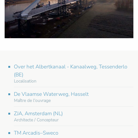
Over het Albertkanaal - Kanaalweg, Tessenderlo
(BE)
Localisation
De Vlaamse Waterweg, Hasselt
Maître de l'ouvrage
ZJA, Amsterdam (NL)
Architecte / Concepteur
TM Arcadis–Sweco