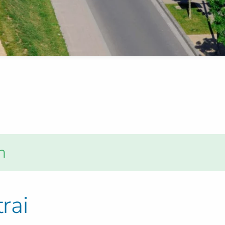
n
rai