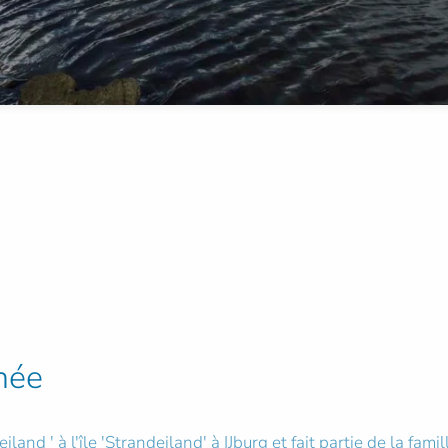
née
and ' à l'île 'Strandeiland' à IJburg et fait partie de la fa