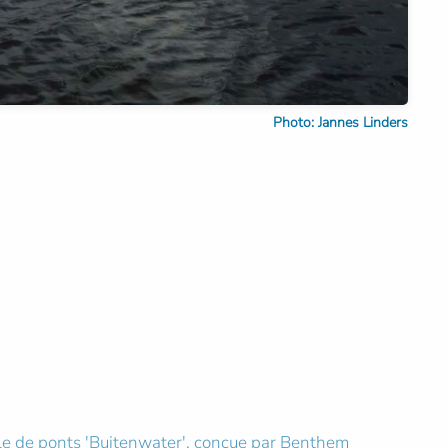
Photo: Jannes Linders
mille de ponts 'Buitenwater', conçue par Benthem