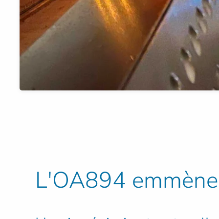
L'OA894 emmène l