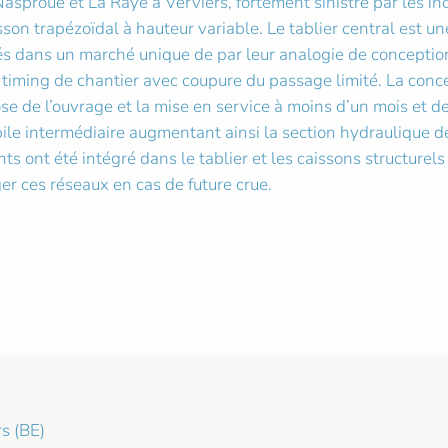
Nasproué et La Raye à Verviers, fortement sinistré par les 
n trapézoïdal à hauteur variable. Le tablier central est un
sés dans un marché unique de par leur analogie de conceptio
timing de chantier avec coupure du passage limité. La conc
ose de l’ouvrage et la mise en service à moins d’un mois et d
le intermédiaire augmentant ainsi la section hydraulique de 
ts ont été intégré dans le tablier et les caissons structurel
er ces réseaux en cas de future crue.
s (BE)