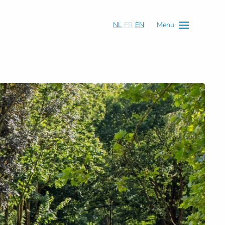
NL
FR
EN
Menu