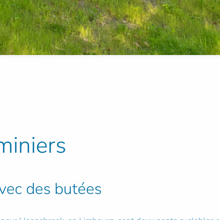
miniers
avec des butées