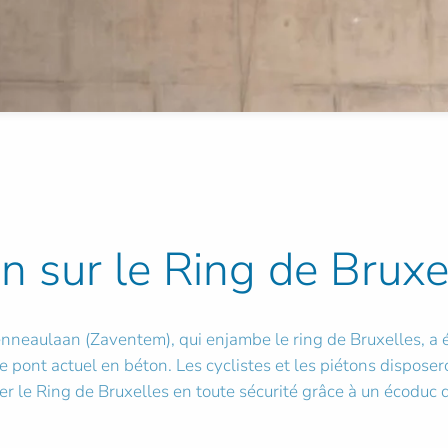
en sur le Ring de Bruxe
enneaulaan (Zaventem), qui enjambe le ring de Bruxelles, a é
le pont actuel en béton. Les cyclistes et les piétons dispose
r le Ring de Bruxelles en toute sécurité grâce à un écoduc d