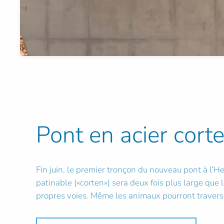
Pont en acier cort
Fin juin, le premier tronçon du nouveau pont à l’H
patinable («corten») sera deux fois plus large que 
propres voies. Même les animaux pourront traverse