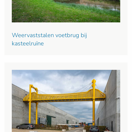
Weervaststalen voetbrug bij
kasteelruïne