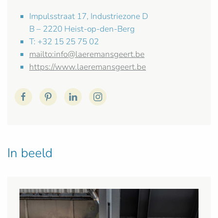
Impulsstraat 17, Industriezone D
B – 2220 Heist-op-den-Berg
T: +32 15 25 75 02
mailto:
info@laeremansgeert.be
https://www.laeremansgeert.be
In beeld