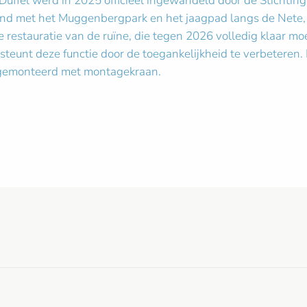
in Duffel werd in 2025 officieel ingewandeld door de Stich
d met het Muggenbergpark en het jaagpad langs de Nete, en
e restauratie van de ruïne, die tegen 2026 volledig klaar mo
teunt deze functie door de toegankelijkheid te verbeteren.
n gemonteerd met montagekraan.