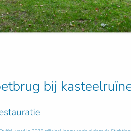
tbrug bij kasteelruïn
restauratie