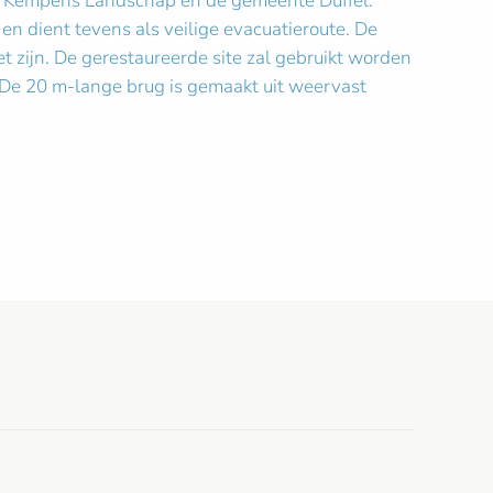
ting Kempens Landschap en de gemeente Duffel.
 dient tevens als veilige evacuatieroute. De
et zijn. De gerestaureerde site zal gebruikt worden
 De 20 m-lange brug is gemaakt uit weervast