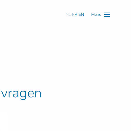
NL
FR
EN
Menu
 vragen