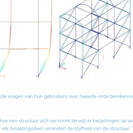
lde vragen van hun gebruikers over tweede-orde berekenin
oe een structuur zich vervormt terwijl er belastingen op 
or elk belastingsdeel verandert de stijfheid van de structuu