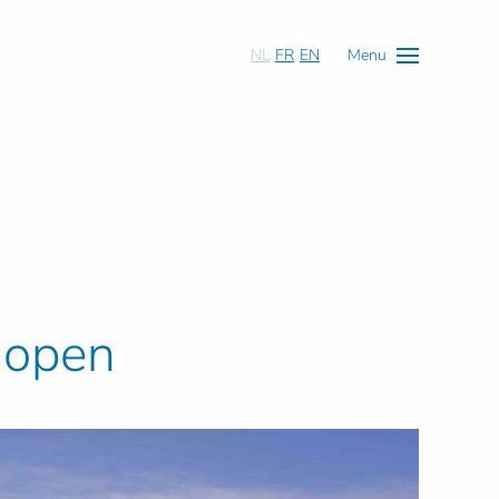
NL
FR
EN
Menu
 open