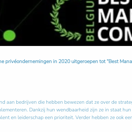
che privéondernemingen in 2020 uitgeroepen tot “Best Man
aan bedrijven die hebben bewezen dat ze over de strategi
lementeren. Dankzij hun wendbaarheid zijn ze in staat hun k
ent en leiderschap een prioriteit. Verder hebben ze ook e