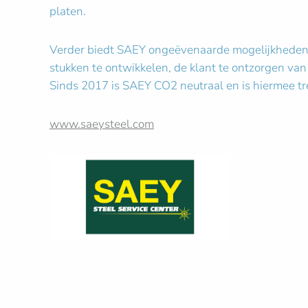
platen.
Verder biedt SAEY ongeëvenaarde mogelijkheden vo
stukken te ontwikkelen, de klant te ontzorgen van
Sinds 2017 is SAEY CO2 neutraal en is hiermee tren
www.saeysteel.com