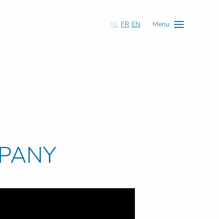
NL
FR
EN
Menu
MPANY