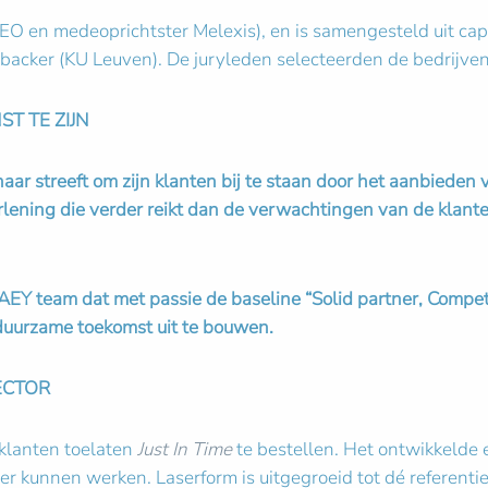
EO en medeoprichtster Melexis), en is samengesteld uit cap
acker (KU Leuven). De juryleden selecteerden de bedrijven o
T TE ZIJN
naar streeft om zijn klanten bij te staan door het aanbieden
ening die verder reikt dan de verwachtingen van de klant
SAEY team dat met passie de baseline
“Solid partner, Compet
 duurzame toekomst uit te bouwen.
ECTOR
klanten toelaten
Just In Time
te bestellen. Het ontwikkelde
r kunnen werken. Laserform is uitgegroeid tot dé referenti