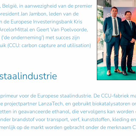
t, België, in aanwezigheid van de premier
president Jan Jambon, leden van de
n de Europese Investeringsbank Kris
ArcelorMittal en Geert Van Poelvoorde,
 ('de onderneming') met succes zijn
ik (CCU: carbon capture and utilisation)
taalindustrie
n primeur voor de Europese staalindustrie. De CCU-fabriek 
e projectpartner LanzaTech, en gebruikt biokatalysatoren om
zetten in geavanceerde ethanol, die vervolgens kan worden 
er brandstof voor transport, verf, kunststoffen, kleding e
amenlijk op de markt worden gebracht onder de merknaam C