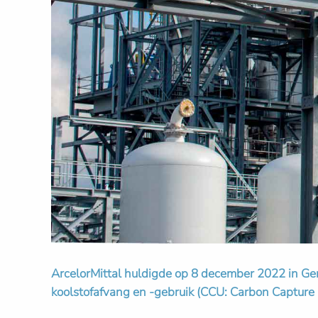
ArcelorMittal huldigde op 8 december 2022 in Gen
koolstofafvang en -gebruik (CCU: Carbon Capture a