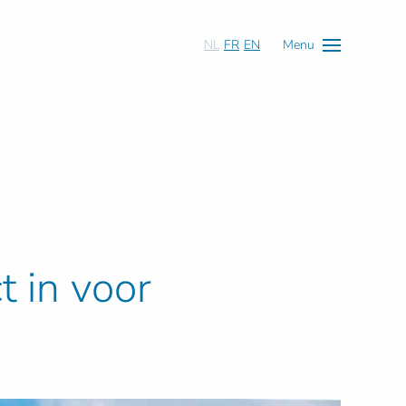
NL
FR
EN
Menu
t in voor