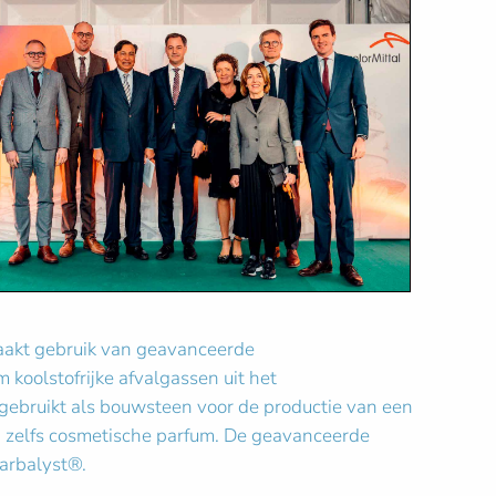
maakt gebruik van geavanceerde
 koolstofrijke afvalgassen uit het
gebruikt als bouwsteen voor de productie van een
n zelfs cosmetische parfum. De geavanceerde
arbalyst®.