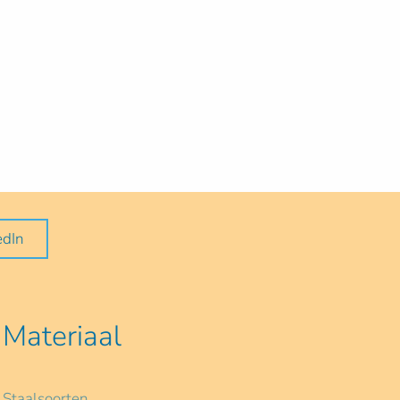
edIn
Materiaal
Staalsoorten