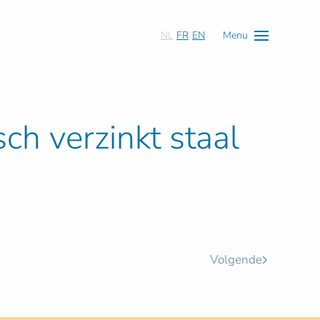
NL
FR
EN
Menu
ch verzinkt staal
Volgende