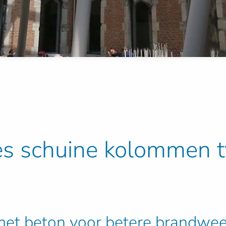
es schuine kolommen t
et beton voor betere brandwee