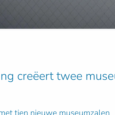
ding creëert twee mus
g met tien nieuwe museumzalen