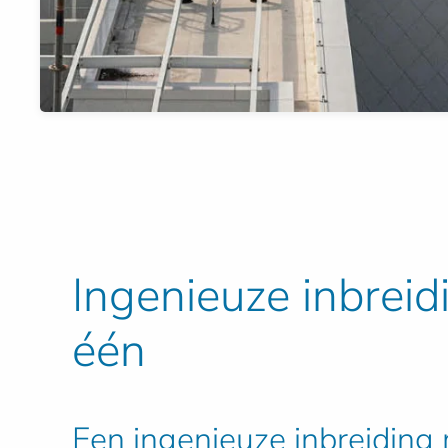
Ingenieuze inbrei
één
Een ingenieuze inbreidin