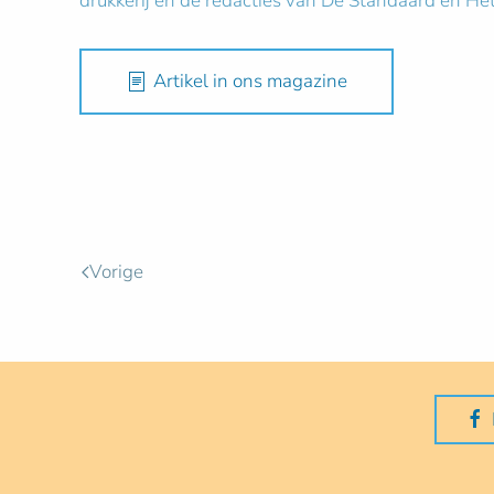
drukkerij en de redacties van De Standaard en H
Artikel in ons magazine
Vorige