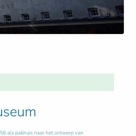
museum
56 als pakhuis naar het ontwerp van