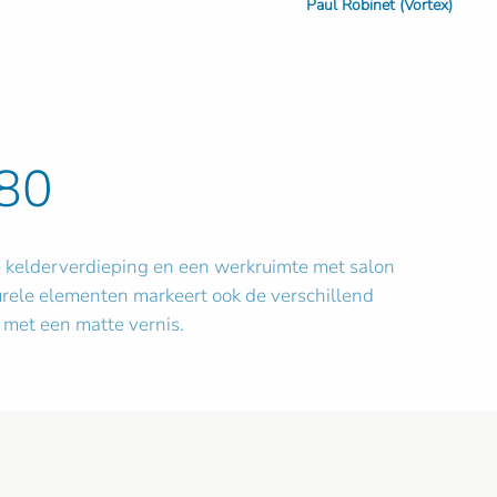
Paul Robinet (Vortex)
'80
e kelderverdieping en een werkruimte met salon
urele elementen markeert ook de verschillend
 met een matte vernis.