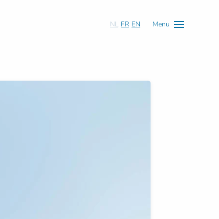
NL
FR
EN
Menu