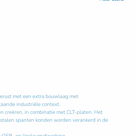
gerust met een extra bouwlaag met
taande industriële context.
en creëren, in combinatie met CLT-platen. Het
e stalen spanten konden worden verankerd in de
e OSB- en linoleumafwerking.