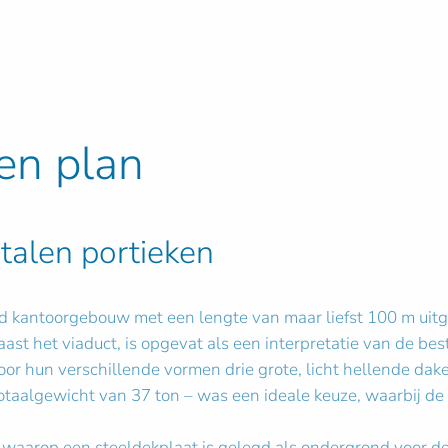
en plan
talen portieken
d kantoorgebouw met een lengte van maar liefst 100 m uit
ast het viaduct, is opgevat als een interpretatie van de bes
door hun verschillende vormen drie grote, licht hellende dak
otaalgewicht van 37 ton – was een ideale keuze, waarbij d
s waarop een steeldekplaat is gelegd als ondergrond voor d