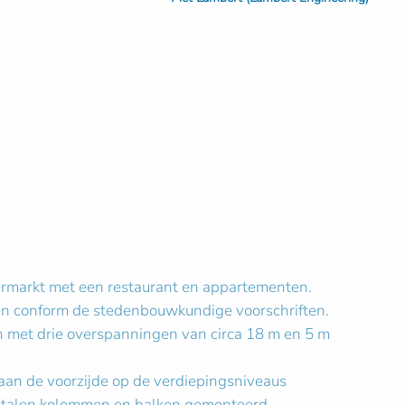
rmarkt met een restaurant en appartementen.
eren conform de stedenbouwkundige voorschriften.
h met drie overspanningen van circa 18 m en 5 m
 aan de voorzijde op de verdiepingsniveaus
p stalen kolommen en balken gemonteerd.