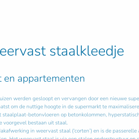
ervast staalkleedje
t en appartementen
uizen werden gesloopt en vervangen door een nieuwe supe
plaatst om de nuttige hoogte in de supermarkt te maximalis
t staalplaat-betonvloeren op betonkolommen, hyperstatisc
voorgevel bestaan uit staal.
kafwerking in weervast staal (‘corten’) en is de passerelle
en. Het weervast staal is via een stalen onderstructuur o