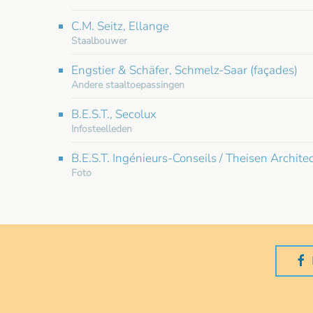
C.M. Seitz, Ellange
Staalbouwer
Engstier & Schäfer, Schmelz-Saar (façades)
Andere staaltoepassingen
B.E.S.T., Secolux
Infosteelleden
B.E.S.T. Ingénieurs-Conseils / Theisen Archite
Foto