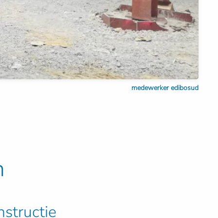
medewerker edibosud
n
structie