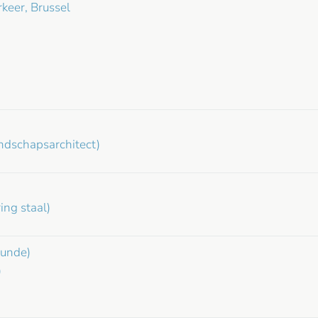
eer, Brussel
ndschapsarchitect)
ing staal)
kunde)
)