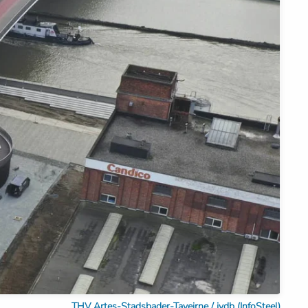
THV Artes-Stadsbader-Taveirne / jvdb (InfoSteel)