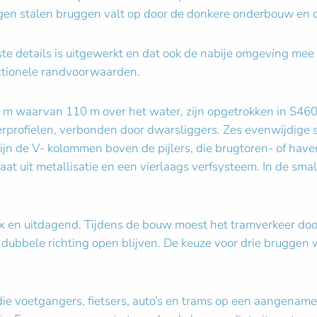
egen stalen bruggen valt op door de donkere onderbouw en d
nste details is uitgewerkt en dat ook de nabije omgeving me
nctionele randvoorwaarden.
m waarvan 110 m over het water, zijn opgetrokken in S460
erprofielen, verbonden door dwarsliggers. Zes evenwijdige 
n de V- kolommen boven de pijlers, die brugtoren- of haven
t uit metallisatie en een vierlaags verfsysteem. In de smals
n uitdagend. Tijdens de bouw moest het tramverkeer door k
 dubbele richting open blijven. De keuze voor drie bruggen
e voetgangers, fietsers, auto’s en trams op een aangename 