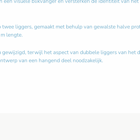
ijn een visuele blikvanger en versterken de identiteit van he
p twee liggers, gemaakt met behulp van gewalste halve profie
 m lengte.
m gewijzigd, terwijl het aspect van dubbele liggers van he
ntwerp van een hangend deel noodzakelijk.