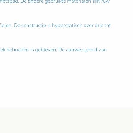
t fietspad. De andere gebruikte materialen zijn ruw
len. De constructie is hyperstatisch over drie tot
t dek behouden is gebleven. De aanwezigheid van