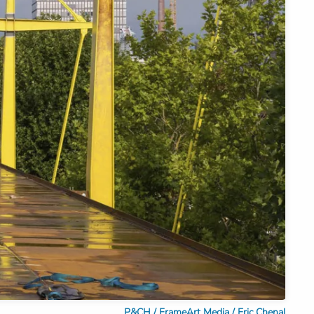
P&CH / FrameArt Media / Eric Chenal