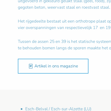
uitgevoerd in gekleurd gelakt staal (geel, rood), z
gegoten beton, weervast staal en roestvast staal.
Het rijgedeelte bestaat uit een orthotrope plaat o
vier overspanningen van respectievelijk 17 en 19
Tussen de assen 25 en 39 is het statische systee
te behouden bomen langs de sporen maakte het o
Artikel in ons magazine
Esch-Belval / Esch-sur-Alzette (LU)