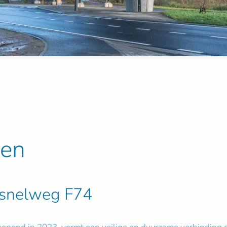
ren
tssnelweg F74