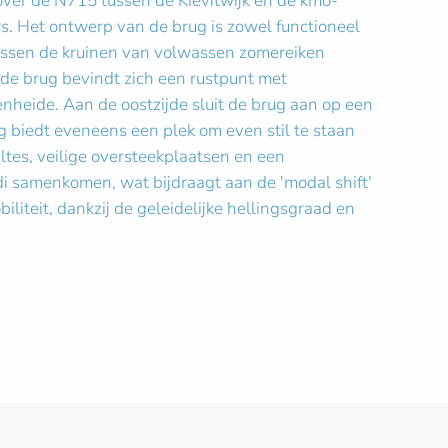
over de N715 tussen de Kievitwijk en de kmo-
s. Het ontwerp van de brug is zowel functioneel
 tussen de kruinen van volwassen zomereiken
de brug bevindt zich een rustpunt met
nheide. Aan de oostzijde sluit de brug aan op een
ng biedt eveneens een plek om even stil te staan
ltes, veilige oversteekplaatsen en een
 samenkomen, wat bijdraagt aan de 'modal shift'
iteit, dankzij de geleidelijke hellingsgraad en