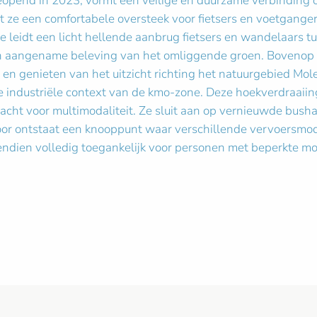
geopend in 2023, vormt een veilige en duurzame verbinding 
t ze een comfortabele oversteek voor fietsers en voetganger
de leidt een licht hellende aanbrug fietsers en wandelaars
en aangename beleving van het omliggende groen. Bovenop 
n genieten van het uitzicht richting het natuurgebied Mole
 de industriële context van de kmo-zone. Deze hoekverdraaii
cht voor multimodaliteit. Ze sluit aan op vernieuwde busha
or ontstaat een knooppunt waar verschillende vervoersmodi
ndien volledig toegankelijk voor personen met beperkte mobil