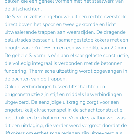
balken die één geheel vormen met het staalwerk van
de liftschachten.
De S-vorm zelf is opgebouwd uit een rechte oversteek
direct boven het spoor en twee gekromde en licht
uitwaaierende trappen aan weerszijden. De dragende
balustrades bestaan uit samengestelde kokers met een
hoogte van zo’n 166 cm en een wanddikte van 20 mm.
De gehele S-vorm is één aan elkaar gelaste constructie,
die volledig integraal is verbonden met de betonnen
fundering. Thermische uitzetting wordt opgevangen in
de bochten van de trappen.
Ook de verbindingen tussen liftschachten en
brugconstructie zijn stijf en middels lasverbindingen
uitgevoerd. De eenzijdige uitkraging zorgt voor een
ongebruikelijk krachtenspel in de schachtconstructie,
met druk- en trekkolommen. Voor de staalbouwer was
dit een uitdaging, die verder werd vergroot doordat de
liftkokers om esthetische redenen zijn uitgevoerd als