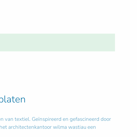
platen
en van textiel. Geïnspireerd en gefascineerd door
e het architectenkantoor wilma wastiau een