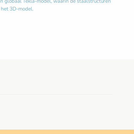
 globaal Tekla-model, waarin de staalstructuren
t het 3D-model.