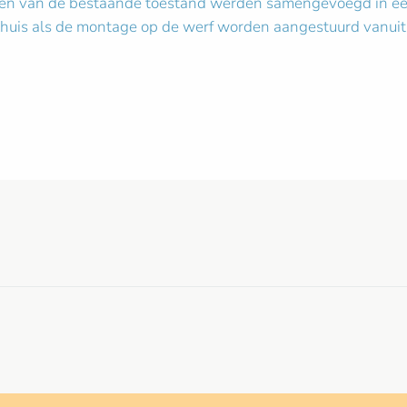
ngen van de bestaande toestand werden samengevoegd in een
rkhuis als de montage op de werf worden aangestuurd vanui