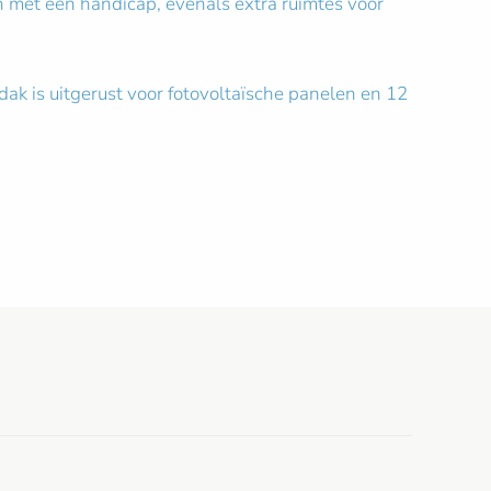
en met een handicap, evenals extra ruimtes voor
ak is uitgerust voor fotovoltaïsche panelen en 12