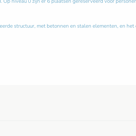
pad. Op niveau 0 zijn er 6 plaatsen gereserveerd voor person
erde structuur, met betonnen en stalen elementen, en het d