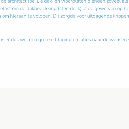
e architect toe. De dak- en vloerplaten dienden zoveel als 
gelast om de dakbedekking (steeldeck) of de gewelven op he
om hieraan te voldoen. Dit zorgde voor uitdagende knopen, 
s er dus wel een grote uitdaging om alles naar de wensen 